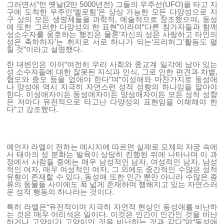
그러면서“먼 옛날(2만 5000년전) 그들의 우주선(UFO)을 타고 지
구에 도착한 우주인‘엘로힘’은 상상 가능한 모든 다양성으로 지
구 상의 모든 생명체들을 과학적, 예술적으로 창조했으며, 동성
애 또한 그러한 다양성의 한 표현”이라며“다른 참가자들과 함께
성소수자를 옹호하는 행진은 물론‘자신의 성은 사랑하고 타인의
성은 축하하자’는 취지로 서로 하나가 되는‘프리허그’활동도 펼
칠 것”이라고 설명했다.
한 대변인은 이어“여전히 우리 사회와 종교계 일각에 남아 있는
성 소수자들에 대한 잘못된 지식과 인식, 그로 인한 편견과 차별,
혐오와 증오 등을 없애야 한다”며“이성애와 마찬가지로 동성애
나 양성애 역시 지극히 자연스런 성적 성향의 하나임을 알아야
한다. 이성애자이든 동성애자이든 양성애자이든 모든 성적 성향
은 저마다 유전적으로 타고난 다양성의 표현임을 이해해야 한
다”고 강조했다.
예언자 라엘이 전하는 메시지에 따르면 실제로 모체의 자궁 속에
서 태아의 성 분화는 발육이 상당히 진행된 뒤에 나타나며 이 과
정에서 사람들 중에는 매우 남성적인 남자, 여성적인 남자, 남성
적인 여자, 매우 여성적인 여자, 그 외에도 중간적인 수많은 성적
유형이 존재할 수 있다. 동성애 또한 인간 뿐만 아니라 수많은 종
류의 동물들 사이에도 폭 넓게 존재하며 행해지고 있는 자연스러
운 성적 행동의 하나라는 것이다.
특히 라엘은“유전적이며 지극히 자연적 현상인 동성애를 비난하
는 것은 매우 어리석은 일이다. 이것은 인간이 인간인 것을 비난
하거나 고양이가 고양이인 것을 비난하는 것과 같다”며“동성애