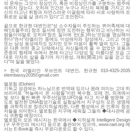
의 문제는 그것이 정상인가, 혹은 비정상인가를 구분하는 범주에
속하지 않는다. 오히려 인간은 누구나 자신의 육체를 가지고 자
신의 타고난 취향과 자연스러운 이끌림에 따라 서로 사랑하며 조
화로운 삶을 살 권리가 있다”고 조언한다.
끝으로 한규현 대변인은“성 소수자들이 주도하는 퀴어축제에 대
해‘(조물주의) 창조 질서에 정면 도전하는 행위’라고 비난하는 사
람들이야말로 오히려‘창조 질서에 반(反)하는’것임을 명심해야
한다”면서“라엘리안 중에도 이성애자와 양성애자, 그리고 여성
또는 남성 동성애자도 있지만 모두 마음이 활짝 열려 있다. 그들
은 다른 어떤 종교 단체에서도 자신들에게 줄 수 없었던 포용과
존중의 형제애 속에서 본래 타고난 다양성 및 아름다운 모습 그
대로 각자의 삶을 즐기며 자기완성, 개화(開花)의 길을 걷고 있
다”며 말을 맺었다.
> 한국 라엘리안 무브먼트 대변인, 한규현 010-4325-2035
etembassy2035©gmail.com
엘로힘 (Elohim)
기독교 성경에는 하느님으로 번역돼 있으나 원래 의미는 고대 히
브리어로 "하늘에서 온 사람들"이란 복수형. 오래 전, 외계에서
빛 보다 훨씬 빠른 우주선(일명,UFO)을 타고 지구를 방문해 고
도로 발전한 DNA합성기술로 실험실에서 지구상의 모든 생명체
를 과학적으로 창조(지적설계)한, 다른 행성에서 온 인류의 창조
자들을 의미한다. 엘로힘은 지구에 세워질 그들의 ◆대사관에 공
식 귀환할 예정이다.
엘로힘의 모든 메시지는 한국에서 ◆지적설계 Intelligent Design
(구 우주인의 메시지) 등으로 출판되어 있으며,
www.rael.org
에
서는 E-Book을 즉시 무료다운로드 할 수 있다.