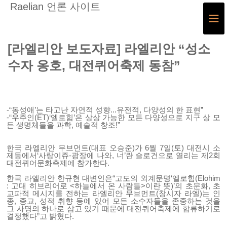
Raelian 언론 사이트
≡
[라엘리안 보도자료] 라엘리안 “성소
수자 옹호, 대전퀴어축제 동참”
-“동성애’는 타고난 자연적 성향...유전적, 다양성의 한 표현”
-“우주인(ET)‘엘로힘’은 상상 가능한 모든 다양성으로 지구 상 모
든 생명체들을 과학, 예술적 창조!”
한국 라엘리안 무브먼트(대표 오승준)가 6월 7일(토) 대전시 소
제동에서‘사랑이쥬-광장에 나와, 너’란 슬로건으로 열리는 제2회
대전퀴어문화축제에 참가한다.
한국 라엘리안 한규현 대변인은“고도의 외계문명‘엘로힘(Elohim
: 고대 히브리어로 <하늘에서 온 사람들>이란 뜻)’의 초문화, 초
교파적 메시지를 전하는 라엘리안 무브먼트(창시자 라엘)는 인
종, 종교, 성적 취향 등에 있어 모든 소수자들을 존중하는 것을
그 사명의 하나로 삼고 있기 때문에 대전퀴어축제에 합류하기로
결정했다”고 밝혔다.