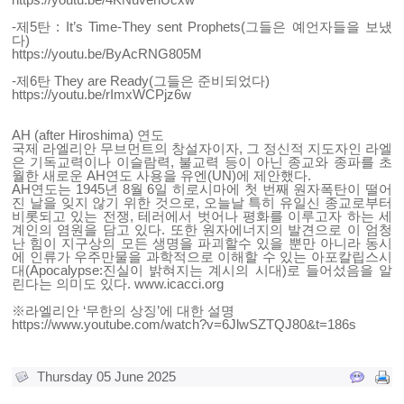
-제5탄 : It’s Time-They sent Prophets(그들은 예언자들을 보냈
다)
https://youtu.be/ByAcRNG805M
-제6탄 They are Ready(그들은 준비되었다)
https://youtu.be/rImxWCPjz6w
AH (after Hiroshima) 연도
국제 라엘리안 무브먼트의 창설자이자, 그 정신적 지도자인 라엘
은 기독교력이나 이슬람력, 불교력 등이 아닌 종교와 종파를 초
월한 새로운 AH연도 사용을 유엔(UN)에 제안했다.
AH연도는 1945년 8월 6일 히로시마에 첫 번째 원자폭탄이 떨어
진 날을 잊지 않기 위한 것으로, 오늘날 특히 유일신 종교로부터
비롯되고 있는 전쟁, 테러에서 벗어나 평화를 이루고자 하는 세
계인의 염원을 담고 있다. 또한 원자에너지의 발견으로 이 엄청
난 힘이 지구상의 모든 생명을 파괴할수 있을 뿐만 아니라 동시
에 인류가 우주만물을 과학적으로 이해할 수 있는 아포칼립스시
대(Apocalypse:진실이 밝혀지는 계시의 시대)로 들어섰음을 알
린다는 의미도 있다.
www.icacci.org
※라엘리안 ‘무한의 상징’에 대한 설명
https://www.youtube.com/watch?v=6JlwSZTQJ80&t=186s
Thursday 05 June 2025