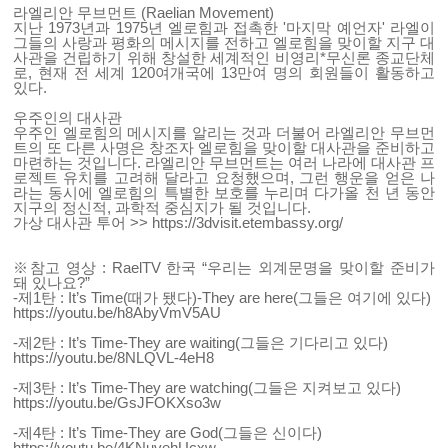
라엘리안 무브먼트 (Raelian Movement)
지난 1973년과 1975년 엘로힘과 접촉한 '마지막 예언자' 라엘이
그들의 사랑과 평화의 메시지를 전하고 엘로힘을 맞이할 지구 대
사관을 건립하기 위해 창설한 세계적인 비영리*무신론 종교단체
로, 현재 전 세계 120여개국에 13만여 명의 회원들이 활동하고
있다.
우주인의 대사관
우주인 엘로힘의 메시지를 알리는 것과 더불어 라엘리안 무브먼
트의 또 다른 사명은 창조자 엘로힘을 맞이할 대사관을 준비하고
마련하는 것입니다. 라엘리안 무브먼트는 여러 나라에 대사관 프
로젝트 유치를 고려해 달라고 요청했으며, 그런 행운을 얻은 나
라는 동시에 엘로힘의 특별한 보호를 누리며 다가올 천 년 동안
지구의 정신적, 과학적 중심지가 될 것입니다.
가상 대사관 투어 >>
https://3dvisit.etembassy.org/
※참고 영상 : RaelTV 한국 “우리는 외계문명을 맞이할 준비가
돼 있나요?”
-제1탄 : It’s Time(때가 됐다)-They are here(그들은 여기에 있다)
https://youtu.be/h8AbyVmV5AU
-제2탄 : It’s Time-They are waiting(그들은 기다리고 있다)
https://youtu.be/8NLQVL-4eH8
-제3탄 : It’s Time-They are watching(그들은 지켜보고 있다)
https://youtu.be/GsJFOKXso3w
-제4탄 : It’s Time-They are God(그들은 신이다)
https://youtu.be/4KNuvehUcxw