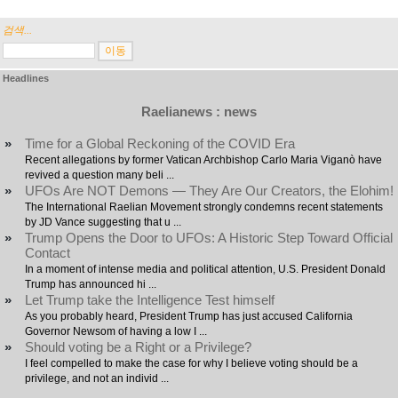
검색...
Headlines
Raelianews : news
»
Time for a Global Reckoning of the COVID Era
Recent allegations by former Vatican Archbishop Carlo Maria Viganò have
revived a question many beli ...
»
UFOs Are NOT Demons — They Are Our Creators, the Elohim!
The International Raelian Movement strongly condemns recent statements
by JD Vance suggesting that u ...
»
Trump Opens the Door to UFOs: A Historic Step Toward Official
Contact
In a moment of intense media and political attention, U.S. President Donald
Trump has announced hi ...
»
Let Trump take the Intelligence Test himself
As you probably heard, President Trump has just accused California
Governor Newsom of having a low I ...
»
Should voting be a Right or a Privilege?
I feel compelled to make the case for why I believe voting should be a
privilege, and not an individ ...