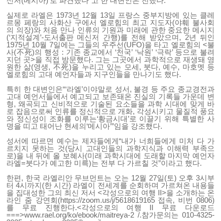
신저(메시아)’로 파견했다”고 한 대변인은 전했다.
실제로 라엘은 1973년 12월 13일 프랑스 중부지방에 있는 클레
르몽 페랑의 사화산 구에서 엘로힘의 최고 지도자(야훼 불사회
의 의장)와 처음 만나 인류의 기원과 미래에 관한 중요한 메시지
(‘지적설계’-도서출판 메신저 간행)를 전해 받았으며, 2년 뒤인
1975년 10월 7일에는 그들의 우주선(UFO)을 타고 엘로힘의 <불
사(不死)의 행성 : 기존 종교에서 ‘천국’ ‘낙원’ ‘극락’ 등으로 불려
지던 곳>을 직접 방문했다. 그는 그곳에서 과학적으로 재생돼 영
원한 삶(영생, 不死)을 누리고 있는 모세, 붓다, 예수, 마호멧 등
엘로힘의 고대 예언자들과 지구인들을 만나기도 했다.
특히 한 대변인은“‘라엘’이야말로 성서, 불경 등 주요 종교경전과
고대 예언서들에서 예고되고 보존돼온 진실의 기록들 가운데 변
형, 왜곡되고 신비적으로 기술된 요소들을 과학 시대에 맞게 바
로 잡음으로써 인류를 정신적으로 개화, 각성시키고 물질적 풍요
와 정신성이 조화를 이루는‘황금시대’로 이끌기 위해 특별한 사
명을 띠고 태어난 현세의‘메시아’”임을 강조했다.
성서에 따르면 예수는 제자들에게“내가 너희들에게 미처 다 가
르치지 못하는 것(당시 고대인들의 과학지식과 이해력 부족으
로)을 내 뒤에 올 보혜사(미래 과학시대에 도래할 마지막 예언자
라엘=붓다가 예고한 미륵)는 전부 다 가르칠 것”이라고 했다.
한편, 한국 라엘리안 무브먼트는 오는 12월 27일(토) 오후 3시부
터 4시까지(한 시간) 라엘이 전세계를 순회하며 가르쳐온 내용들
을 집대성한 그의 최신 저서 <각성으로의 여행 II>을 소개하는 온
라인 줌 강연회(https://zoom.us/j/5618619165 접속, 비번 0806)
를 무료 진행한다.<각성으로의 여행 II 무료 다운로드
===>www.rael.org/ko/ebook/maitreya-2 /.참가문의는 010-4325-