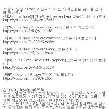
※참고 영상 : RaelTV 한국 “우리는 외계문명을 맞이할 준비가
돼 있나요?”
-제1탄 : It’s Time(때가 됐다)-They are here(그들은 여기에 있다)
https://youtu.be/h8AbyVmV5AU
-제2탄 : It’s Time-They are waiting(그들은 기다리고 있다)
https://youtu.be/8NLQVL-4eH8
-제3탄 : It’s Time-They are watching(그들은 지켜보고 있다)
https://youtu.be/GsJFOKXso3w
-제4탄 : It’s Time-They are God(그들은 신이다)
https://youtu.be/4KNuvehUcxw
-제5탄 : It’s Time-They sent Prophets(그들은 예언자들을 보냈
다)
https://youtu.be/ByAcRNG805M
-제6탄 They are Ready(그들은 준비되었다)
https://youtu.be/rImxWCPjz6w
AH (after Hiroshima) 연도
국제 라엘리안 무브먼트의 창설자이자, 그 정신적 지도자인 라엘
은 기독교력이나 이슬람력, 불교력 등이 아닌 종교와 종파를 초
월한 새로운 AH연도 사용을 유엔(UN)에 제안했다.
AH연도는 1945년 8월 6일 히로시마에 첫 번째 원자폭탄이 떨어
진 날을 잊지 않기 위한 것으로, 오늘날 특히 유일신 종교로부터