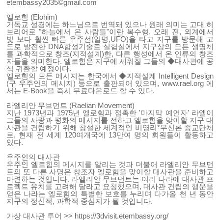
etembassy2035©gmail.com
엘로힘 (Elohim)
기독교 성경에는 하느님으로 번역돼 있으나 원래 의미는 고대 히
브리어로 "하늘에서 온 사람들"이란 복수형. 오래 전, 외계에서
빛 보다 훨씬 빠른 우주선(일명,UFO)을 타고 지구를 방문해 고
도로 발전한 DNA합성기술로 실험실에서 지구상의 모든 생명체
를 과학적으로 창조(지적설계)한, 다른 행성에서 온 인류의 창조
자들을 의미한다. 엘로힘은 지구에 세워질 그들의 ◆대사관에 공
식 귀환할 예정이다.
엘로힘의 모든 메시지는 한국에서 ◆지적설계 Intelligent Design
(구 우주인의 메시지) 등으로 출판되어 있으며,
www.rael.org
에
서는 E-Book을 즉시 무료다운로드 할 수 있다.
라엘리안 무브먼트 (Raelian Movement)
지난 1973년과 1975년 엘로힘과 접촉한 '마지막 예언자' 라엘이
그들의 사랑과 평화의 메시지를 전하고 엘로힘을 맞이할 지구 대
사관을 건립하기 위해 창설한 세계적인 비영리*무신론 종교단체
로, 현재 전 세계 120여개국에 13만여 명의 회원들이 활동하고
있다.
우주인의 대사관
우주인 엘로힘의 메시지를 알리는 것과 더불어 라엘리안 무브먼
트의 또 다른 사명은 창조자 엘로힘을 맞이할 대사관을 준비하고
마련하는 것입니다. 라엘리안 무브먼트는 여러 나라에 대사관 프
로젝트 유치를 고려해 달라고 요청했으며, 대사관 건립의 행운을
얻은 나라는 엘로힘의 특별한 보호를 누리며 다가올 천 년 동안
지구의 정신적, 과학적 중심지가 될 것입니다.
가상 대사관 투어 >>
https://3dvisit.etembassy.org/