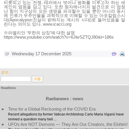
비롯되고 있는 전쟁, 테러에서 벗어나 평화를 이루고자 하는 세
계인의 염원을 담고 있다. 또한 원자에너지의 발견으로 이 엄청
난 힘이 지구상의 모든 생명을 파괴할수 있을 뿐만 아니라 동시
에 인류가 우주만물을 과학적으로 이해할 수 있는 아포칼립스시
대(Apocalypse:진실이 밝혀지는 계시의 시대)로 들어섰음을 알
린다는 의미도 있다.
www.icacci.org
※라엘리안 ‘무한의 상징’에 대한 설명
https://www.youtube.com/watch?v=6JlwSZTQJ80&t=186s
Wednesday 17 December 2025
검색...
Headlines
Raelianews : news
»
Time for a Global Reckoning of the COVID Era
Recent allegations by former Vatican Archbishop Carlo Maria Viganò have
revived a question many beli ...
»
UFOs Are NOT Demons — They Are Our Creators, the Elohim!