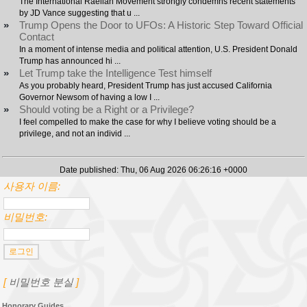
The International Raelian Movement strongly condemns recent statements
by JD Vance suggesting that u ...
»
Trump Opens the Door to UFOs: A Historic Step Toward Official
Contact
In a moment of intense media and political attention, U.S. President Donald
Trump has announced hi ...
»
Let Trump take the Intelligence Test himself
As you probably heard, President Trump has just accused California
Governor Newsom of having a low I ...
»
Should voting be a Right or a Privilege?
I feel compelled to make the case for why I believe voting should be a
privilege, and not an individ ...
Date published: Thu, 06 Aug 2026 06:26:16 +0000
사용자 이름:
비밀번호:
[
비밀번호 분실
]
Honorary Guides