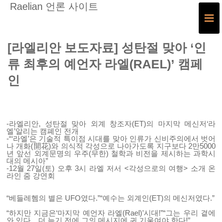
Raelian 언론 사이트
≡
[라엘리안 보도자료] 성탄절 맞아 ‘인
류 최후의 예언자 라엘(RAEL)’ 캠페
인
-라엘리안, 성탄절 맞아 외계 창조자(ET)의 마지막 메신저‘라
엘’알리는 캠폐인 전개
-“‘라엘’은 기술적 특이점 시대를 맞아 인류가 신비주의에서 벗어
나 개화(開花)와 의식적 각성으로 나아가도록 지구보다 2만5000
년 앞선 외계문명의 우주(무한) 철학과 비전을 제시하는 과학시
대의 메시아”
-12월 27일(토) 오후 3시 라엘 저서 <각성으로의 여행> 소개 온
라인 줌 강연회
“베들레헴의 별은 UFO였다.”“예수는 외계인(ET)의 메신저였다.”
“하지만 지금은‘마지막 예언자 라엘(Rael)’시대!”“그는 우리 곁에
와 있다…더 늦기 전에 그의 메시지에 귀 기울여야 한다!”