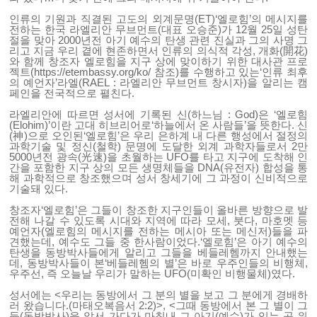
인류의 기원과 직결된 고도의 외계문명(ET)‘엘로힘’의 메시지를
전하는 한국 라엘리안 무브먼트(대표 오승준)가 12월 25일 성탄
절을 맞아 2000년전 아기 예수의 탄생 관련 진실과 그의 사명 그
리고 지금 우리 곁에 현존하면서 인류의 의식적 각성, 개화(開花)
와 함께 창조자 엘로힘을 지구 상에 맞이하기 위한 대사관 프로
젝트(https://etembassy.org/ko/ 참조)를 수행하고 있는‘인류 최후
의 예언자’라엘(RAEL : 라엘리안 무브먼트 창시자)을 알리는 캠
페인을 전국적으로 펼친다.
라엘리안에 따르면 성서에 기록된 신(하느님 : God)은 ‘엘로힘
(Elohim)’이란 고대 히브리어로‘하늘에서 온 사람들’을 뜻한다. 신
(神)으로 오인된‘엘로힘’은 우리 은하계 내 다른 행성에서 절정의
과학기술 및 정신(철학) 문명에 도달한 외계 과학자들로서 2만
5000년전 광속(光速)을 초월하는 UFO를 타고 지구에 도착해 인
간을 포함한 지구 상의 모든 생명체들을 DNA(유전자) 합성을 통
해 과학적으로 창조했으며 성서 창세기에 그 과정이 신비적으로
기술돼 있다.
창조자‘엘로힘’은 그들이 창조한 지구인들이 올바른 방향으로 발
전해 나갈 수 있도록 시대와 지역에 따라 모세, 붓다, 마호멧 등
예언자(엘로힘의 메시지를 전하는 메시아 또는 메신저)들을 파
견했는데, 예수도 그들 중 한사람이었다.‘엘로힘’은 아기 예수의
탄생을 동방박사들에게 알리고 그들을 베들레헴까지 안내했는
데, 동방박사들이 본‘베들레헴의 별’은 바로 우주인들의 비행체,
우주선, 즉 오늘날 우리가 말하는 UFO(미확인 비행물체)였다.
성서에는 <우리는 동방에서 그 분의 별을 보고 그 분에게 경배하
러 왔습니다.(마태오복음서 2:2)>, <그때 동방에서 본 그 별이 그
들(동방박사)을 앞서 가다가 마침내 그 아기(예수)가 있는 곳 위