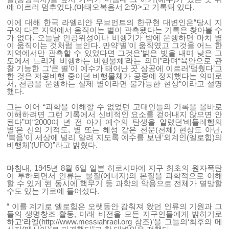
에 이르러 멈추었다.(마태오복음서 2:9)>고 기록돼 있다.
이에 대해 한국 라엘리안 무브먼트의 한규현 대변인은“당시 지
구의 다른 지역에서 움직이는 별이 관측됐다는 기록은 찾아볼 수
가 없다. 오늘날 인공위성이나 비행기가 밤에 운행하면 마치 별
이 움직이는 것처럼 보인다. 만약‘별’이 움직였고 그것을 어느 한
지역에서만 관측할 수 있었다면 그것은‘밝은 빛을 내며 낮은 고
도에서 느리게 비행하는 비행물체’라는 의미”라며“육안으로 관
찰 기능한 그‘큰 별’이 예수가 태어난 곳 상공에 이르러‘멈췄다’고
한 것은 저공비행 중이던 비행물체가 공중에 정지했다는 의미로
서, 천공을 운행하는 실제 별이라면 불가능한 현상”이라고 설명
했다.
그는 이어 “과학을 이해할 수 없었던 고대인들의 기록을 올바로
이해하려면 그런 기록에서 신비적인 요소를 걷어내지 않으면 안
된다”며“2000여 년 전 아기 예수의 탄생을 알렸던‘베들레헴의
별’은 신의 기적도, 별 또는 혜성 같은 천문(천체) 현상도 아닌,
‘복음’이 세상에 널리 알려 지도록 예수를 보낸‘외계인(엘로힘)의
비행체’(UFO)”라고 밝혔다.
마침내, 1945년 8월 6일 일본 히로시마에 지구 최초의 원자폭탄
이 투하되면서 인류는 물질(에너지)의 본질을 과학적으로 이해
할 수 있게 된 동시에 핵무기 등 과학의 악용으로 전체가 멸망할
수도 있는 기로에 들어섰다.
“ 이를 계기로 엘로힘은 오랫동안 감춰져 왔던 인류의 기원과 그
들의 생명창조 활동, 미래 비전을 모든 지구인들에게 밝히기로
하고‘라엘(http://www.messiahrael.org 참조)’을 그들의‘최후의 메